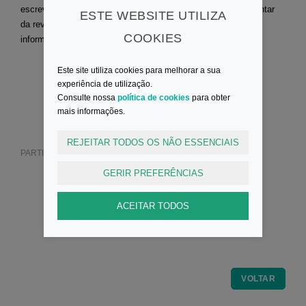
escrever um artigo que será publicado num número suplementar
ESTE WEBSITE UTILIZA
da revista
Current and Future of ERN Research
. Mais
COOKIES
informações
aqui
.
Este site utiliza cookies para melhorar a sua
experiência de utilização.
PROGRAMA
SUBMISSÃO TRABALHOS
Consulte nossa
política de cookies
para obter
mais informações.
INSCRIÇÃO
REJEITAR TODOS OS NÃO ESSENCIAIS
PARTILHAR:
GERIR PREFERÊNCIAS
ACEITAR TODOS
VOLTAR