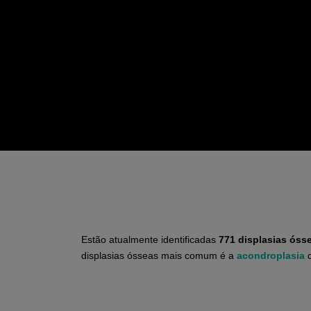
Estão atualmente identificadas
771 displasias óss
displasias ósseas mais comum é a
acondroplasia
q