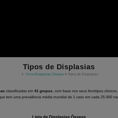
Tipos de Displasias
Home
Displasias Ósseas
>
Tipos de Displasias
eas
classificadas em
41 grupos
, com base nos seus fenótipos clínicos
ue tem uma prevalência média mundial de 1 caso em cada 25.000 na
Lista de Displasias Ósseas